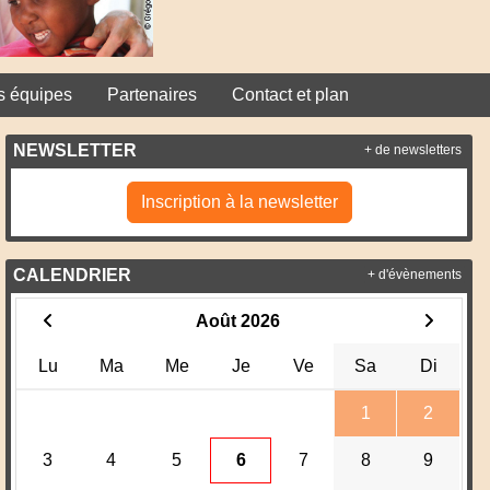
s équipes
Partenaires
Contact et plan
NEWSLETTER
+ de newsletters
Inscription à la newsletter
du site, et si vous le souhaitez, prenez contact avec nous
CALENDRIER
+ d'évènements
Août 2026
Lu
Ma
Me
Je
Ve
Sa
Di
1
2
3
4
5
6
7
8
9