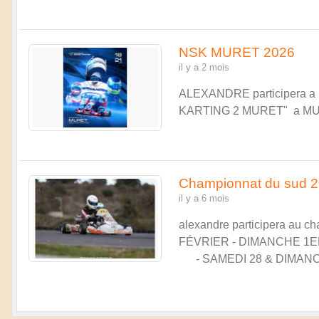
NSK MURET 2026
il y a 2 mois
ALEXANDRE participera a la 
KARTING 2 MURET" a MURET
Championnat du sud 
il y a 6 mois
alexandre participera au 
FÉVRIER - DIMANCH
- SAMEDI 28 & DIM