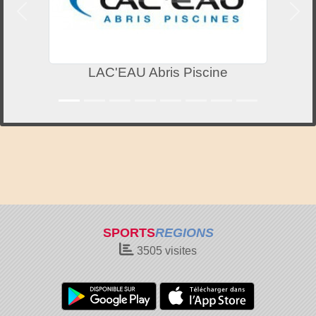
Précedent
Suiv
LAC'EAU Abris Piscine
SPORTS
REGIONS
3505
visites