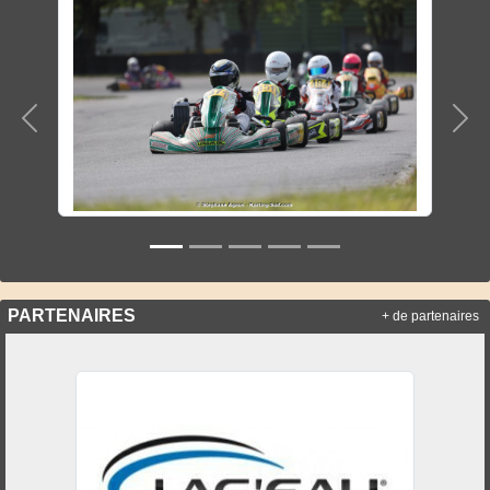
Précedent
Sui
PARTENAIRES
+ de partenaires