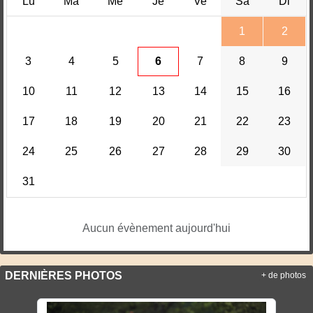
Lu
Ma
Me
Je
Ve
Sa
Di
1
2
3
4
5
6
7
8
9
10
11
12
13
14
15
16
17
18
19
20
21
22
23
24
25
26
27
28
29
30
31
Aucun évènement aujourd'hui
DERNIÈRES PHOTOS
+ de photos